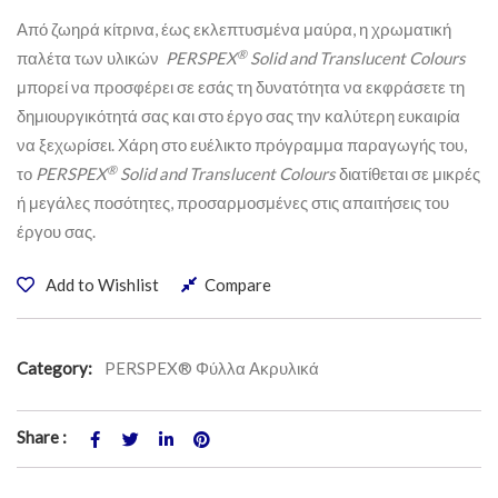
Από ζωηρά κίτρινα, έως εκλεπτυσμένα μαύρα, η χρωματική
®
παλέτα των υλικών
PERSPEX
Solid
and
Translucent
Colours
μπορεί να προσφέρει σε εσάς τη δυνατότητα να εκφράσετε τη
δημιουργικότητά σας και στο έργο σας την καλύτερη ευκαιρία
να ξεχωρίσει. Χάρη στο ευέλικτο πρόγραμμα παραγωγής του,
®
το
PERSPEX
Solid
and
Translucent
Colours
διατίθεται σε μικρές
ή μεγάλες ποσότητες, προσαρμοσμένες στις απαιτήσεις του
έργου σας.
Add to Wishlist
Compare
Category:
PERSPEX® Φύλλα Ακρυλικά
Share :