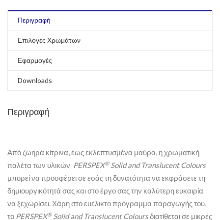
Περιγραφή
Επιλογές Χρωμάτων
Εφαρμογές
Downloads
Περιγραφή
Από ζωηρά κίτρινα, έως εκλεπτυσμένα μαύρα, η χρωματική
®
παλέτα των υλικών
PERSPEX
Solid
and
Translucent
Colours
μπορεί να προσφέρει σε εσάς τη δυνατότητα να εκφράσετε τη
δημιουργικότητά σας και στο έργο σας την καλύτερη ευκαιρία
να ξεχωρίσει. Χάρη στο ευέλικτο πρόγραμμα παραγωγής του,
®
το
PERSPEX
Solid
and
Translucent
Colours
διατίθεται σε μικρές