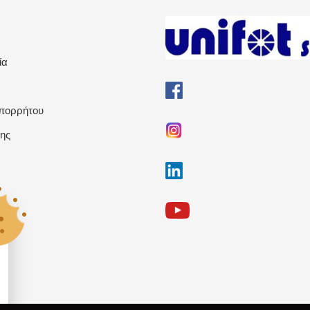
ία
Απορρήτου
ης