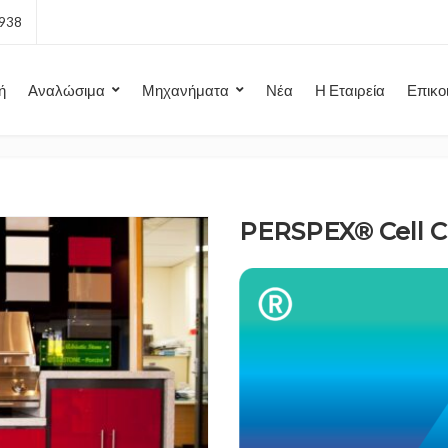
7938
ή
Αναλώσιμα
Μηχανήματα
Νέα
Η Εταιρεία
Επικο
PERSPEX® Cell C