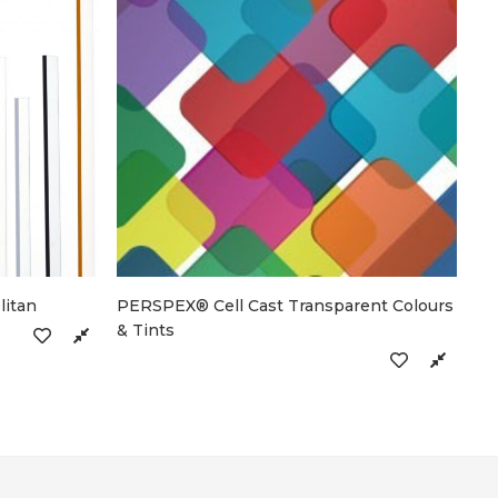
PE
litan
PERSPEX® Cell Cast Transparent Colours
& Tints