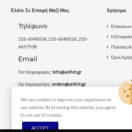
Ελάτε Σε Επαφή Μαζί Μας
Χρήσιμα
Τηλέφωνο
Επικοινων
Η Εταιρεία
210-6040024, 210-6040026, 210-
6657938
Πολιτική 
Όροι Χρήσ
Email
Για πληροφορίες:
info@unifot.gr
Για παραγγελίες:
orders@unifot.gr
Διεύθυνση
We use cookies to improve your experience on
our website. By browsing this website, you agree
Λ. Λαυρίου 228, Γλυκά Νερά, Αττική
to our use of cookies.
ACCEPT