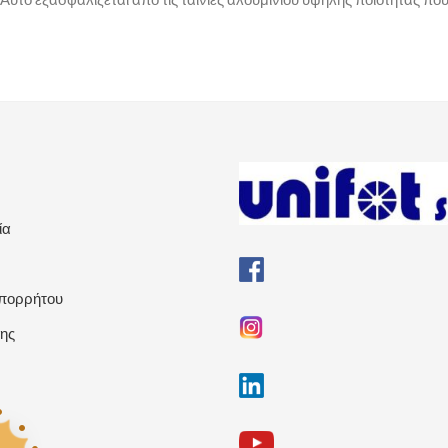
ία
Απορρήτου
ης