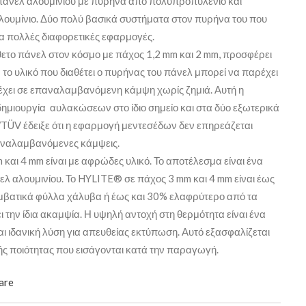
 πάνελ αλουμινίου με πυρήνα από πολυπροπυλένιο και
λουμίνιο. Δύο πολύ βασικά συστήματα στον πυρήνα του που
α πολλές διαφορετικές εφαρμογές.
ετο πάνελ στον κόσμο με πάχος 1,2 mm και 2 mm, προσφέρει
: το υλικό που διαθέτει ο πυρήνας του πάνελ μπορεί να παρέχει
ντέχει σε επαναλαμβανόμενη κάμψη χωρίς ζημιά. Αυτή η
 δημιουργία αυλακώσεων στο ίδιο σημείο και στα δύο εξωτερικά
TÜV έδειξε ότι η εφαρμογή μεντεσέδων δεν επηρεάζεται
αναλαμβανόμενες κάμψεις.
 και 4 mm είναι με αφρώδες υλικό. Το αποτέλεσμα είναι ένα
ελ αλουμινίου. Το HYLITE® σε πάχος 3 mm και 4 mm είναι έως
μβατικά φύλλα χάλυβα ή έως και 30% ελαφρύτερο από τα
 την ίδια ακαμψία. Η υψηλή αντοχή στη θερμότητα είναι ένα
ι ιδανική λύση για απευθείας εκτύπωση. Αυτό εξασφαλίζεται
λής ποιότητας που εισάγονται κατά την παραγωγή.
are