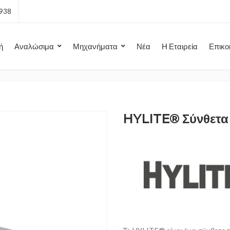
7938
ή
Αναλώσιμα
Μηχανήματα
Νέα
Η Εταιρεία
Επικο
HYLITE® Σύνθετα