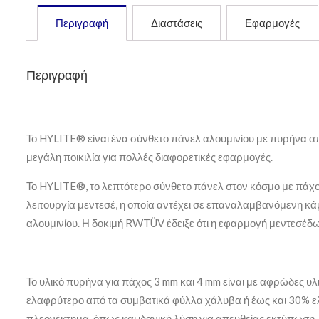
Περιγραφή
Διαστάσεις
Εφαρμογές
Περιγραφή
Το HYLITE® είναι ένα σύνθετο πάνελ αλουμινίου με πυρήνα 
μεγάλη ποικιλία για πολλές διαφορετικές εφαρμογές.
Το HYLITE®, το λεπτότερο σύνθετο πάνελ στον κόσμο με πάχος 
λειτουργία μεντεσέ, η οποία αντέχει σε επαναλαμβανόμενη κάμ
αλουμινίου. Η δοκιμή RWTÜV έδειξε ότι η εφαρμογή μεντεσέδ
Το υλικό πυρήνα για πάχος 3 mm και 4 mm είναι με αφρώδες υλ
ελαφρύτερο από τα συμβατικά φύλλα χάλυβα ή έως και 30% ελα
πλεονέκτημα, όπως και ιδανική λύση για απευθείας εκτύπωση. 