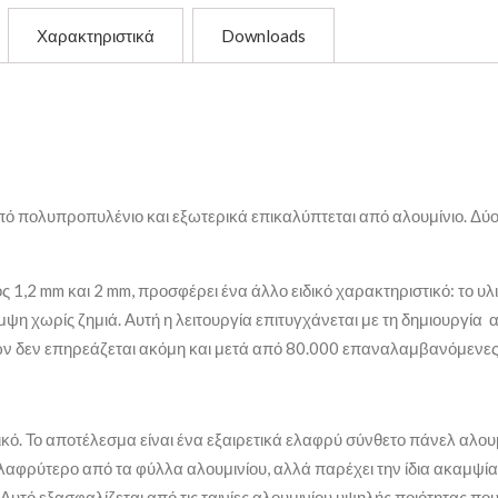
Χαρακτηριστικά
Downloads
από πολυπροπυλένιο και εξωτερικά επικαλύπτεται από αλουμίνιο. Δ
1,2 mm και 2 mm, προσφέρει ένα άλλο ειδικό χαρακτηριστικό: το υλι
ψη χωρίς ζημιά. Αυτή η λειτουργία επιτυγχάνεται με τη δημιουργία 
ων δεν επηρεάζεται ακόμη και μετά από 80.000 επαναλαμβανόμενες
ικό. Το αποτέλεσμα είναι ένα εξαιρετικά ελαφρύ σύνθετο πάνελ αλου
φρύτερο από τα φύλλα αλουμινίου, αλλά παρέχει την ίδια ακαμψία.
Αυτό εξασφαλίζεται από τις ταινίες αλουμινίου υψηλής ποιότητας πο