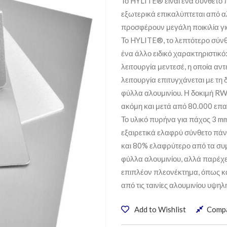
Το HYLITE® είναι ένα σύνθετο
εξωτερικά επικαλύπτεται από α
προσφέρουν μεγάλη ποικιλία γι
Το HYLITE®, το λεπτότερο σύνθ
ένα άλλο ειδικό χαρακτηριστικό
λειτουργία μεντεσέ, η οποία α
λειτουργία επιτυγχάνεται με τη
φύλλα αλουμινίου. Η δοκιμή RW
ακόμη και μετά από 80.000 επ
Το υλικό πυρήνα για πάχος 3 mm
εξαιρετικά ελαφρύ σύνθετο πάν
και 80% ελαφρύτερο από τα συ
φύλλα αλουμινίου, αλλά παρέχει
επιπλέον πλεονέκτημα, όπως κα
από τις ταινίες αλουμινίου υψη
Add to Wishlist
Comp