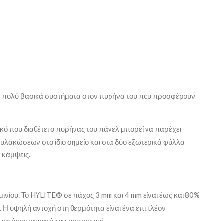
ύο πολύ βασικά συστήματα στον πυρήνα του που προσφέρουν
κό που διαθέτει ο πυρήνας του πάνελ μπορεί να παρέχει
αυλακώσεων στο ίδιο σημείο και στα δύο εξωτερικά φύλλα
 κάμψεις.
μινίου. Το HYLITE® σε πάχος 3 mm και 4 mm είναι έως και 80%
 Η υψηλή αντοχή στη θερμότητα είναι ένα επιπλέον
υ εισάγονται κατά την παραγωγή.