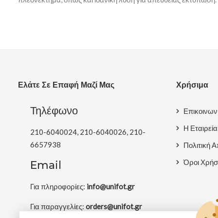
Ελάτε Σε Επαφή Μαζί Μας
Χρήσιμα
Τηλέφωνο
Επικοινων
Η Εταιρεία
210-6040024, 210-6040026, 210-
6657938
Πολιτική 
Όροι Χρήσ
Email
Για πληροφορίες:
info@unifot.gr
Για παραγγελίες:
orders@unifot.gr