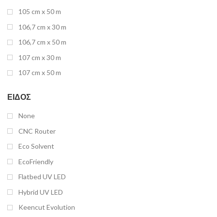
105 cm x 50 m
106,7 cm x 30 m
106,7 cm x 50 m
107 cm x 30 m
107 cm x 50 m
110 cm
ΕΊΔΟΣ
1100 mm x 1300 mm
None
120 cm
CNC Router
1220 mm x 2440 mm
Eco Solvent
1220 mm x 2500 mm
EcoFriendly
1220 mm x 3050 mm
Flatbed UV LED
124 cm x 10 m
Hybrid UV LED
124 cm x 25 m
Keencut Evolution
1250 mm x 1840 mm